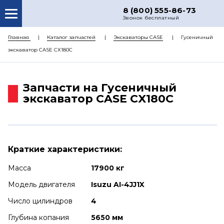
8 (800) 555-86-73
Звонок бесплатный
О НАС
Главная
Каталог запчастей
Экскаваторы CASE
Гусеничный
экскаватор CASE CX180C
КАТАЛОГ ЗАПЧАСТЕЙ
РЕМОНТ
Запчасти на Гусеничный
ДОСТАВКА
экскаватор CASE CX180C
ЦЕНЫ
КОНТАКТЫ
Краткие характеристики:
Масса
17900 кг
Модель двигателя
Isuzu AI-4JJ1X
Число цилиндров
4
Глубина копания
5650 мм