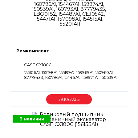
Ремкомплект
CASE CX180C
155106A1, 155198A1, 155199A1, 159969A1, 150960A1,
87779433, 160796A1, 154467A1, 159974A1, 150539A1,
160793A1, 87779435, LBQ0182, 154487A1, CEJ0542,
154471A1, 157098A1, 154515A1, 155201A1
Уточняйте цену
В наличии