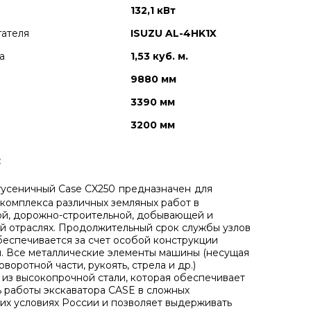
132,1 кВт
гателя
ISUZU AL-4HK1X
а
1,53 куб. м.
9880 мм
3390 мм
3200 мм
:
гусеничный Case CX250
предназначен
для
комплекса различных земляных работ в
й, дорожно-строительной, добывающей и
й отраслях. Продолжительный срок службы узлов
беспечивается за счет особой конструкции
и.
Все металлические элементы машины (несущая
оворотной части, рукоять, стрела и др.)
 из высокопрочной стали, которая обеспечивает
 работы экскаватора CASE в сложных
их условиях России и позволяет выдерживать