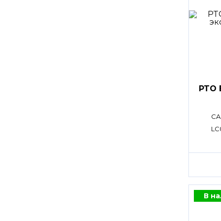
PTO 
CA
LC
В н