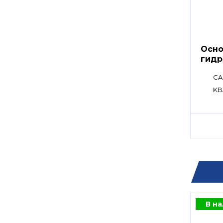
Осно
гидр
CA
KB
В н