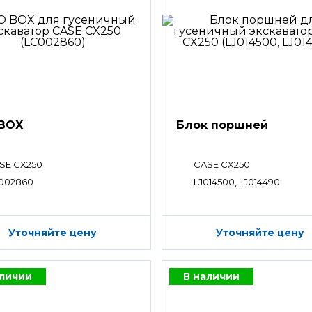
BOX
Блок поршней
SE CX250
CASE CX250
002860
LJ014500, LJ014490
Уточняйте цену
Уточняйте цену
аличии
В наличии