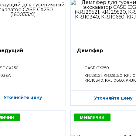
ведущий
Демпфер
SE CX250
CASE CX250
0033A1
KRJ29521, KRJ29520, KRJ10
KRJ10340, KRJ10660, KRJ1
Уточняйте цену
Уточняйте цену
аличии
В наличии