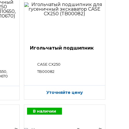
Игольчатый подшипник
CASE CX250
650,
TB00082
0670
Уточняйте цену
В наличии