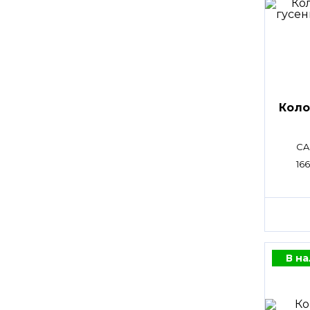
Коло
CA
16
В н