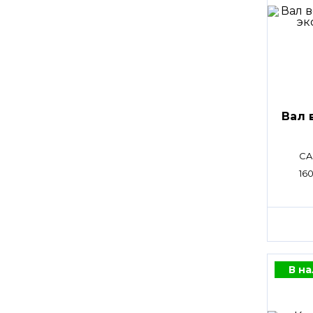
Вал 
CA
16
В н