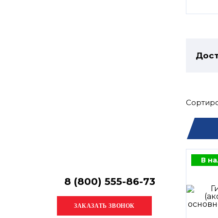
Остались
вопросы?
Получите консультацию
специалиста!
Дост
Сортиро
В н
8 (800) 555-86-73