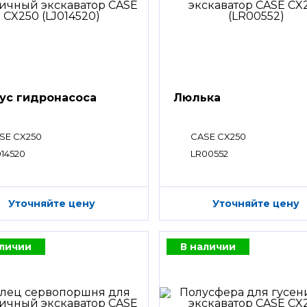
ус гидронасоса
Люлька
SE CX250
CASE CX250
014520
LR00552
Уточняйте цену
Уточняйте цену
аличии
В наличии