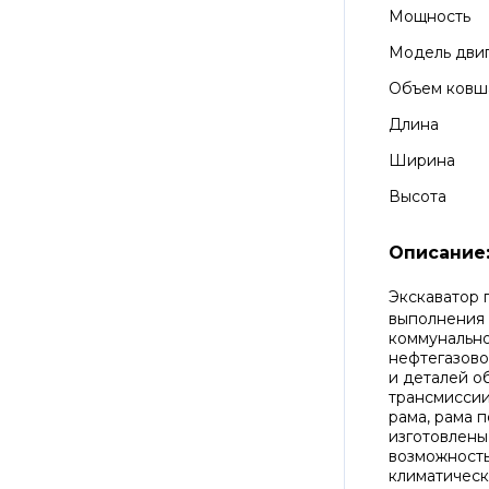
Мощность
Модель дви
Объем ковш
Длина
Ширина
Высота
Описание
Экскаватор 
выполнения 
коммунально
нефтегазово
и деталей о
трансмисси
рама, рама п
изготовлены
возможность
климатическ