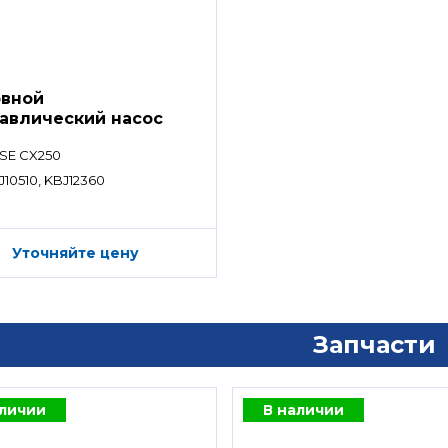
вной
авлический насос
SE CX250
J10510, KBJ12360
Уточняйте цену
Запчасти
аличии
В наличии