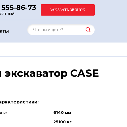
 555-86-73
платный
АКТЫ
 экскаватор CASE
арактеристики:
ания
6140 мм
25100 кг