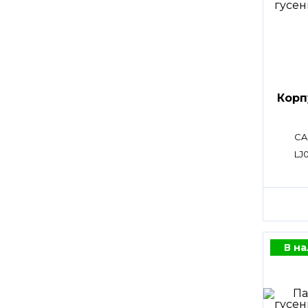
Корп
CA
LJ
В н