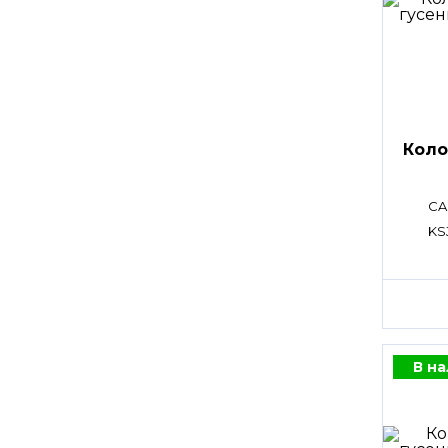
Коло
CA
KS
В н