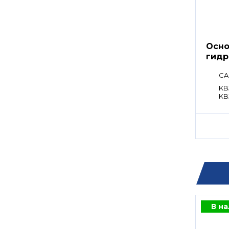
Осно
гидр
CA
KBJ
KB
В н