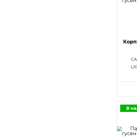
Корп
CA
LJ
В н