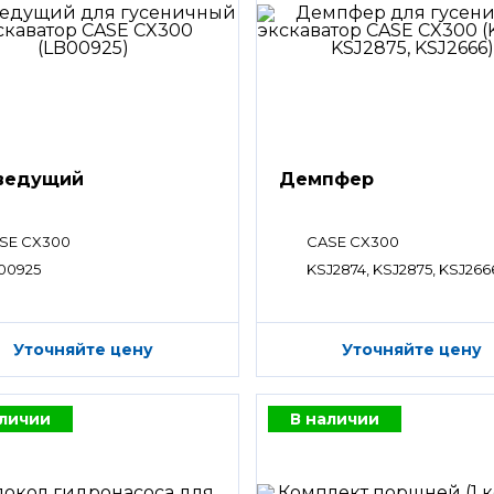
ведущий
Демпфер
SE CX300
CASE CX300
00925
KSJ2874, KSJ2875, KSJ266
Уточняйте цену
Уточняйте цену
аличии
В наличии