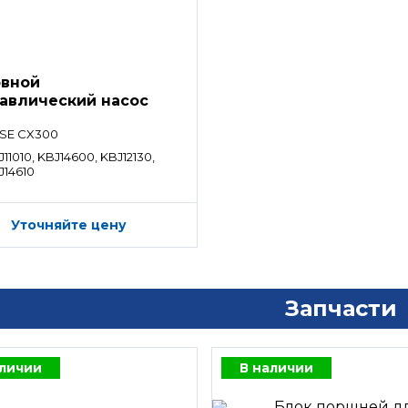
вной
авлический насос
SE CX300
11010, KBJ14600, KBJ12130,
J14610
Уточняйте цену
Запчасти
аличии
В наличии