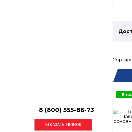
Остались
вопросы?
Получите консультацию
специалиста!
Дост
Сортиро
В н
8 (800) 555-86-73