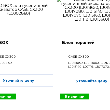
BOX
Блок поршней
SE CX300
CASE CX300
002860
LJ018650, LJ018660, LJ017
LJ015140, LJ01119, LJ017070,
LJ015160, LJ015670, LJ01118,
LJ015660
Уточняйте цену
Уточняйте цену
аличии
В наличии