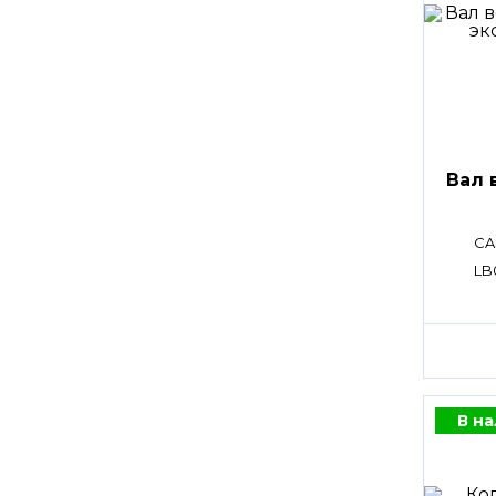
Вал 
CA
LB
В н