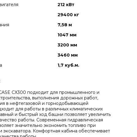
вигателя
212 кВт
29400 кг
ания
7,58 м
1047 мм
3200 мм
3460 мм
а
1,7 куб.м.
:
CASE CX300 подходит для промышленного и
троительства, выполнения дорожных работ,
ия в нефтегазовой и горнодобывающей
дходит
для работы в различных климатических
лавный и быстрый ход башни позволяет увеличить
качество работы. Современная гидравлическая
воляет значительно экономить топливо при
и экскаватора. Комфортная кабина обеспечивает
ачества работы.