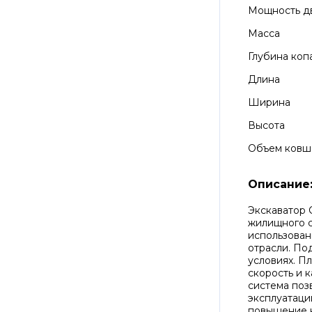
Мощность д
Масса
Глубина коп
Длина
Ширина
Высота
Объем ковш
Описание
Экскаватор 
жилищного с
использован
отрасли. По
условиях. П
скорость и 
система поз
эксплуатаци
повышение к