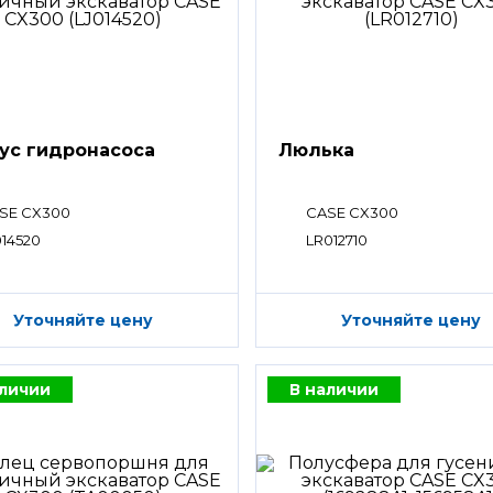
ус гидронасоса
Люлька
SE CX300
CASE CX300
014520
LR012710
Уточняйте цену
Уточняйте цену
аличии
В наличии