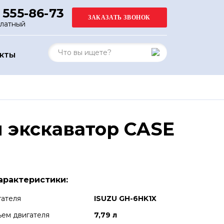
 555-86-73
платный
АКТЫ
 экскаватор CASE
арактеристики:
гателя
ISUZU GH-6HK1X
ем двигателя
7,79 л