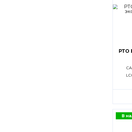
PTO 
CA
LC
В н