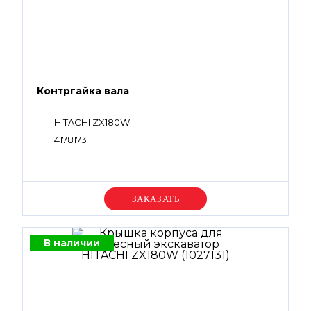
Контргайка вала
HITACHI ZX180W
4178173
Уточняйте цену
В наличии