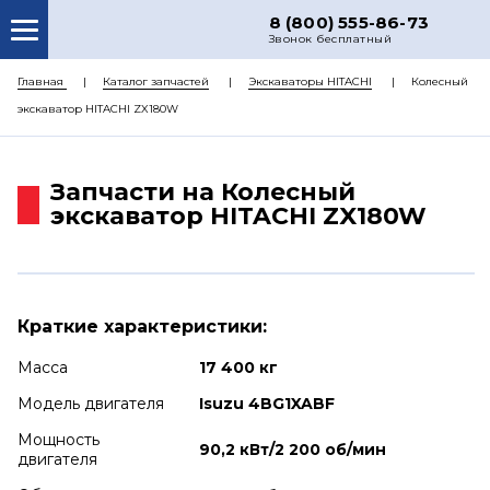
8 (800) 555-86-73
Звонок бесплатный
О НАС
Главная
Каталог запчастей
Экскаваторы HITACHI
Колесный
экскаватор HITACHI ZX180W
КАТАЛОГ ЗАПЧАСТЕЙ
РЕМОНТ
Запчасти на Колесный
ДОСТАВКА
экскаватор HITACHI ZX180W
ЦЕНЫ
КОНТАКТЫ
Краткие характеристики:
Масса
17 400 кг
Модель двигателя
Isuzu 4BG1XABF
Мощность
90,2 кВт/2 200 об/мин
двигателя