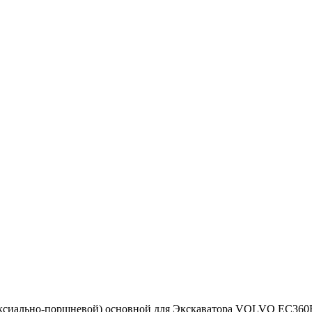
аксиально-поршневой) основной для Экскаватора VOLVO EC360