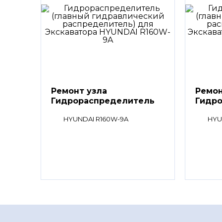
Ремонт узла
Ремон
Гидрораспределитель
Гидр
(главный
(глав
HYUNDAI R160W-9A
HYU
гидравлический
гидр
распределитель)
распр