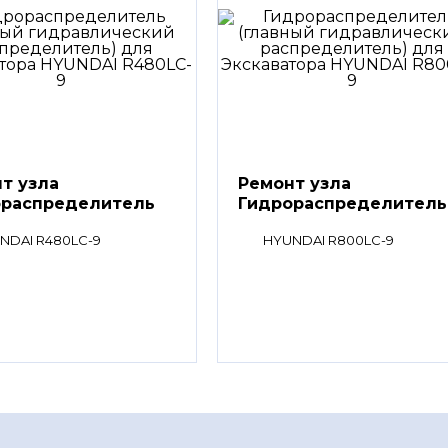
т узла
Ремонт узла
ораспределитель
Гидрораспределитель
ный
(главный
NDAI R480LC-9
HYUNDAI R800LC-9
авлический
гидравлический
еделитель)
распределитель)