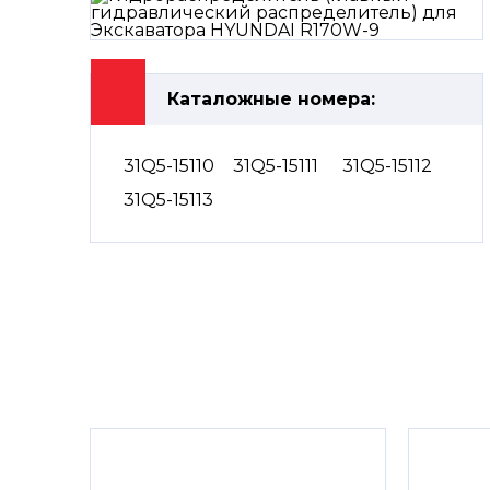
Каталожные номера:
31Q5-15110
31Q5-15111
31Q5-15112
31Q5-15113