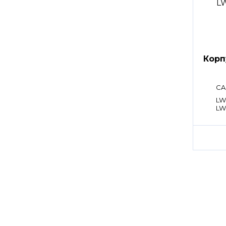
Корп
CA
LW
LW