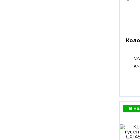
Коло
CA
KN
В н