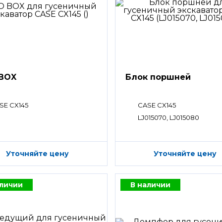
BOX
Блок поршней
SE CX145
CASE CX145
LJ015070, LJ015080
Уточняйте цену
Уточняйте цену
аличии
В наличии