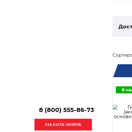
Остались
вопросы?
Получите консультацию
специалиста!
Дост
Сортиро
В н
8 (800) 555-86-73