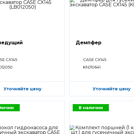
ведущий
Демпфер
SE CX145
CASE CX145
012050
KNJ10641
Уточняйте цену
Уточняйте цену
аличии
В наличии