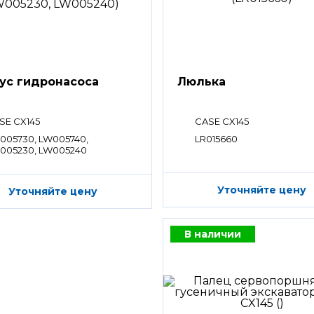
ус гидронасоса
Люлька
SE CX145
CASE CX145
005730, LW005740,
LR015660
005230, LW005240
Уточняйте цену
Уточняйте цену
В наличии