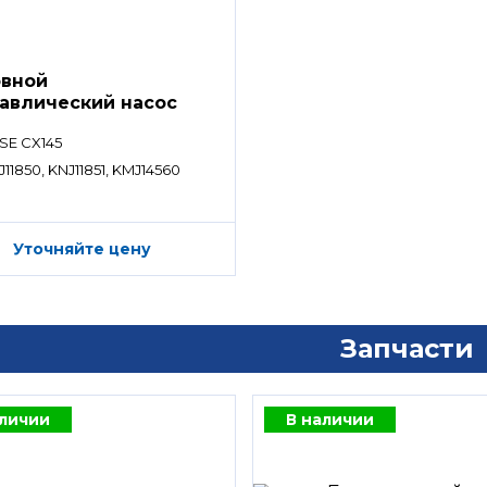
вной
авлический насос
SE CX145
11850, KNJ11851, KMJ14560
Уточняйте цену
Запчасти
аличии
В наличии