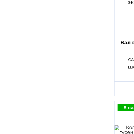
Вал 
CA
LB
В н