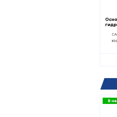
Осно
гидр
CA
KNJ
В н