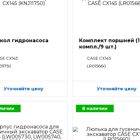
кол гидронасоса
Комплект поршней (1
компл./9 шт.)
SE CX145
CASE CX145
J11750
LR015660
Уточняйте цену
Уточняйте цену
аличии
В наличии