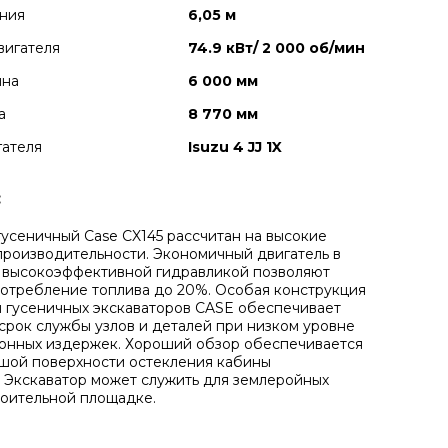
ния
6,05 м
вигателя
74.9 кВт/ 2 000 об/мин
ина
6 000 мм
а
8 770 мм
гателя
Isuzu 4 JJ 1X
:
гусеничный Case CX145 рассчитан на высокие
производительности. Экономичный двигатель в
 высокоэффективной гидравликой позволяют
отребление топлива до 20%. Особая конструкция
 гусеничных экскаваторов CASE обеспечивает
срок службы узлов и деталей при низком уровне
онных издержек. Хороший обзор обеспечивается
ьшой поверхности остекления кабины
. Экскаватор может служить для землеройных
роительной площадке.