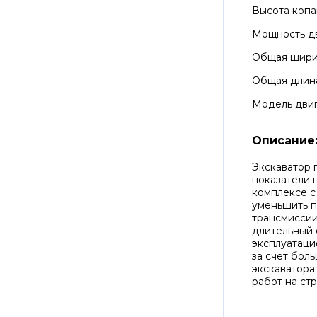
Высота копа
Мощность д
Общая шир
Общая длин
Модель дви
Описание
Экскаватор 
показатели 
комплексе с
уменьшить п
трансмиссии
длительный 
эксплуатаци
за счет бол
экскаватора
работ на ст