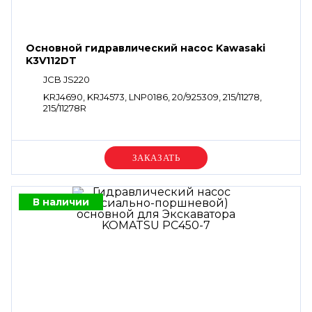
Основной гидравлический насос Kawasaki
K3V112DT
JCB JS220
KRJ4690, KRJ4573, LNP0186, 20/925309, 215/11278,
215/11278R
Уточняйте цену
В наличии