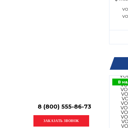
Остались
расп
вопросы?
VO
Получите консультацию
VO
специалиста!
В н
8 (800) 555-86-73