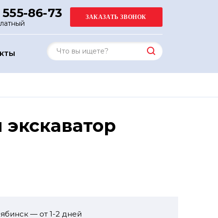
 555-86-73
платный
АКТЫ
 экскаватор
ябинск — от 1-2 дней