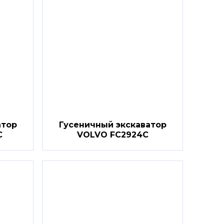
атор
Гусеничный экскаватор
C
VOLVO FC2924C