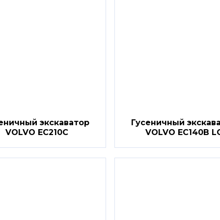
E932043
еничный экскаватор
Гусеничный экскав
VOLVO EC210C
VOLVO EC140B L