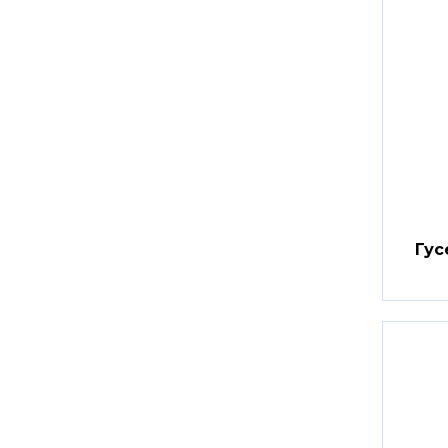
VO
Гус