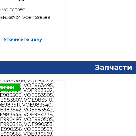
ределитель)
LVO EC305C
E14569704, VOE14588588
Уточняйте цену
Запчасти
аличии