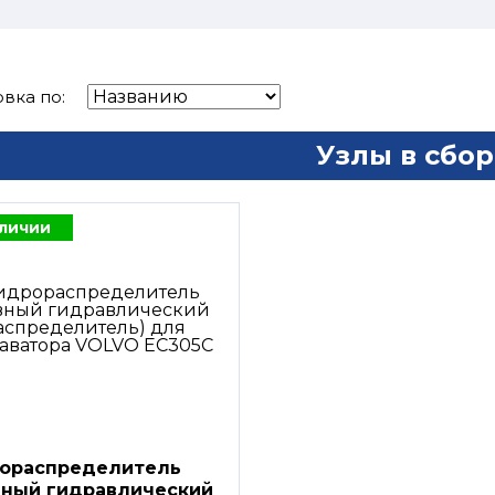
вка по:
Узлы в сбор
аличии
ораспределитель
вный гидравлический