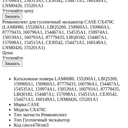
157098A1, 154515A1, CEJ0542, 154471A1, 160149A1,
LNM0426, 155201A1
Уточняйте цену
Ремкомплект для гусеничный экскаватор CASE CX470C
(LAM0080, 155200A1, LBQ5269, 159969A1, 150960A1,
87779433, 160796A1, 154467A1, 154535A1, 159974A1,
150539A1, 160793A1, 87779435, LBQ0182, 154487A1,
157098A1, 154515A1, CEJ0542, 154471A1, 160149A1,
LNM0426, 155201A1)
Цена:
Уточняйте
Каталожные номера
LAM0080, 155200A1, LBQ5269,
159969A1, 150960A1, 87779433, 160796A1, 154467A1,
154535A1, 159974A1, 150539A1, 160793A1, 87779435,
LBQ0182, 154487A1, 157098A1, 154515A1, CEJ0542,
154471A1, 160149A1, LNM0426, 155201A1
Марка
CASE
Модель
CX470C
Тип запчасти
Ремкомплект
Тип
Гусеничный экскаватор
Код
cascx470csm3