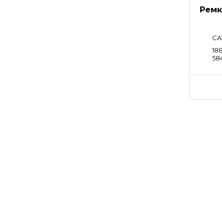
Ремк
CA
188
584