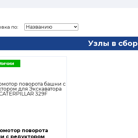
вка по:
Узлы в сбор
аличии
омотор поворота
и с редуктором