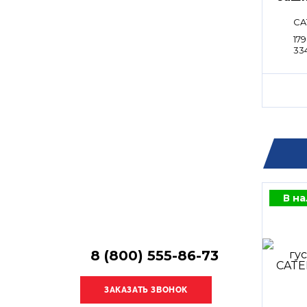
Остались
вопросы?
CA
Получите консультацию
179
специалиста!
33
В н
8 (800) 555-86-73