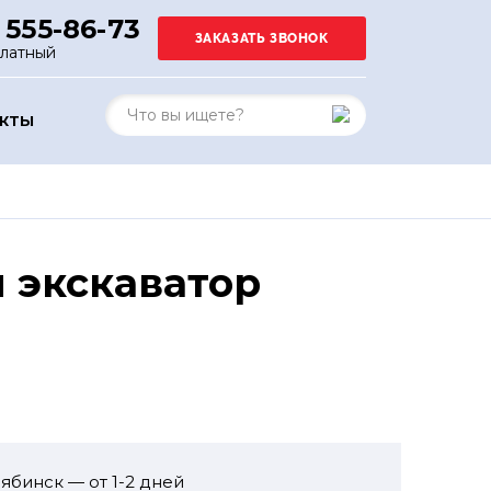
 555-86-73
платный
АКТЫ
 экскаватор
ябинск — от 1-2 дней