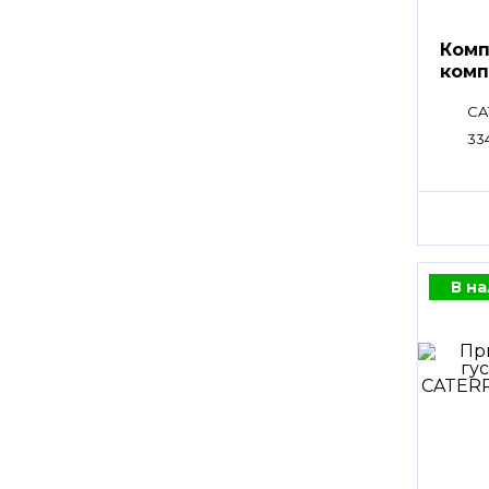
Комп
комп
CA
33
В н