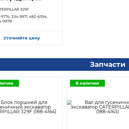
TERPILLAR 329F
-9774, 334-9971, 482-6394,
4-9978
Уточняйте цену
Запчасти
аличии
В наличии