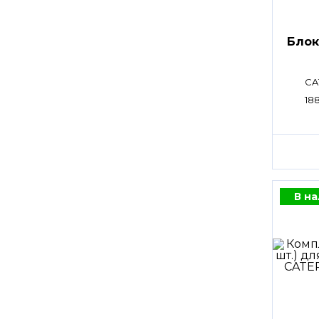
Блок
CA
18
В н