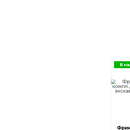
В н
Фрик