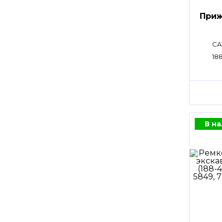
Приж
CA
188
В н