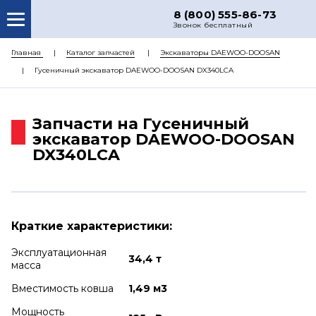
8 (800) 555-86-73
Звонок бесплатный
О НАС
Главная
Каталог запчастей
Экскаваторы DAEWOO-DOOSAN
Гусеничный экскаватор DAEWOO-DOOSAN DX340LCA
КАТАЛОГ ЗАПЧАСТЕЙ
РЕМОНТ
Запчасти на Гусеничный
ДОСТАВКА
экскаватор DAEWOO-DOOSAN
DX340LCA
ЦЕНЫ
КОНТАКТЫ
Краткие характеристики:
Эксплуатационная
34,4 т
масса
Вместимость ковша
1,49 м3
Мощность