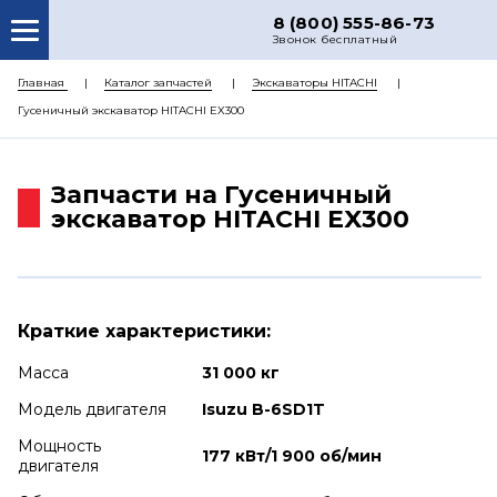
8 (800) 555-86-73
Звонок бесплатный
О НАС
Главная
Каталог запчастей
Экскаваторы HITACHI
Гусеничный экскаватор HITACHI EX300
КАТАЛОГ ЗАПЧАСТЕЙ
РЕМОНТ
Запчасти на Гусеничный
ДОСТАВКА
экскаватор HITACHI EX300
ЦЕНЫ
КОНТАКТЫ
Краткие характеристики:
Масса
31 000 кг
Модель двигателя
Isuzu B-6SD1T
Мощность
177 кВт/1 900 об/мин
двигателя