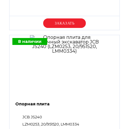
Уточняйте цену
В наличии
Опорная плита
JCB JS240
LZM0253, 20/951520, LMM0334