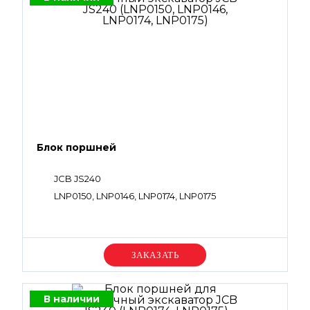
Блок поршней
JCB JS240
LNP0150, LNP0146, LNP0174, LNP0175
Уточняйте цену
В наличии