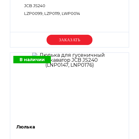
JCB JS240
LZP0099, LZP0119, LWP0014
Уточняйте цену
В наличии
Люлька