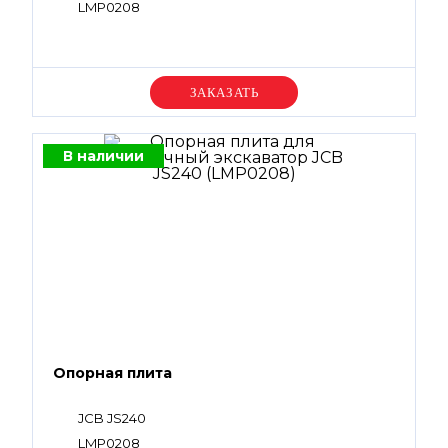
LMP0208
Уточняйте цену
В наличии
Опорная плита
JCB JS240
LMP0208