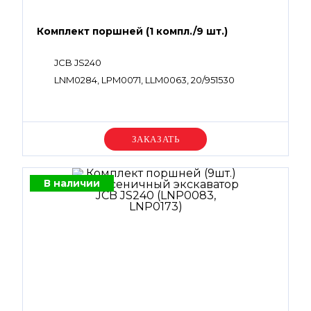
Комплект поршней (1 компл./9 шт.)
JCB JS240
LNM0284, LPM0071, LLM0063, 20/951530
Уточняйте цену
В наличии