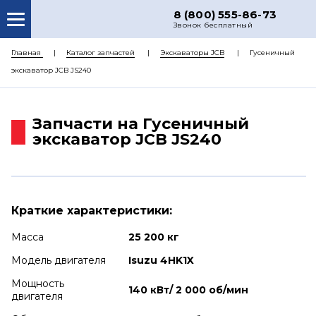
8 (800) 555-86-73
Звонок бесплатный
О НАС
Главная
Каталог запчастей
Экскаваторы JCB
Гусеничный
экскаватор JCB JS240
КАТАЛОГ ЗАПЧАСТЕЙ
РЕМОНТ
Запчасти на Гусеничный
ДОСТАВКА
экскаватор JCB JS240
ЦЕНЫ
КОНТАКТЫ
Краткие характеристики:
Масса
25 200 кг
Модель двигателя
Isuzu 4HK1X
Мощность
140 кВт/ 2 000 об/мин
двигателя