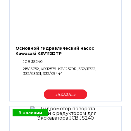
Основной гидравлический насос
Kawasaki K3V112DTP
JCB JS240
215/13752, KBJ2579, KBJ2579R, 332/J1722,
332/K3521, 332/K9444
Уточняйте цену
В наличии