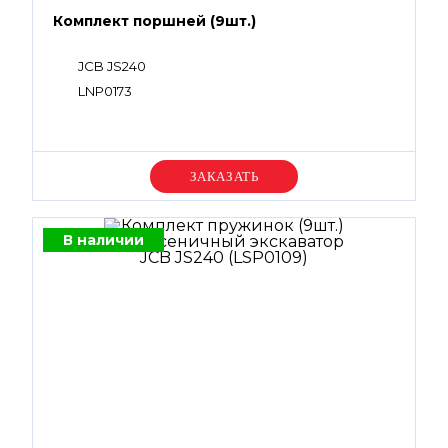
Комплект поршней (9шт.)
JCB JS240
LNP0173
Уточняйте цену
В наличии