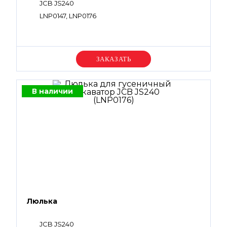
JCB JS240
LNP0147, LNP0176
Уточняйте цену
В наличии
Люлька
JCB JS240