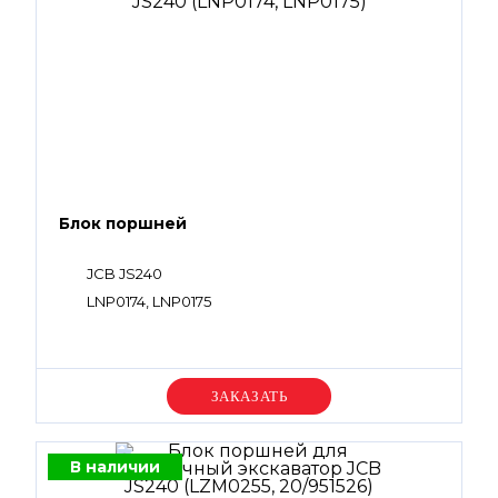
Блок поршней
JCB JS240
LNP0174, LNP0175
Уточняйте цену
В наличии