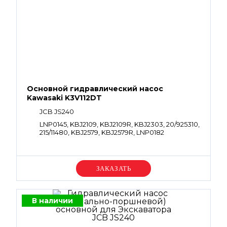
Основной гидравлический насос
Kawasaki K3V112DT
JCB JS240
LNP0145, KBJ2109, KBJ2109R, KBJ2303, 20/925310,
215/11480, KBJ2579, KBJ2579R, LNP0182
Уточняйте цену
В наличии