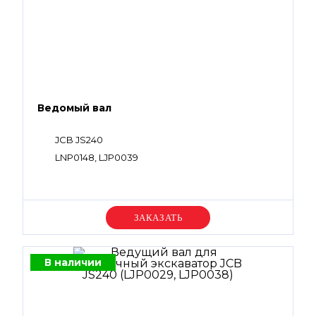
Ведомый вал
JCB JS240
LNP0148, LJP0039
Уточняйте цену
В наличии