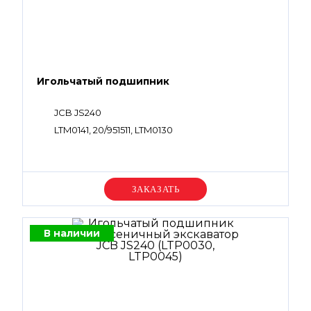
Игольчатый подшипник
JCB JS240
LTM0141, 20/951511, LTM0130
Уточняйте цену
В наличии