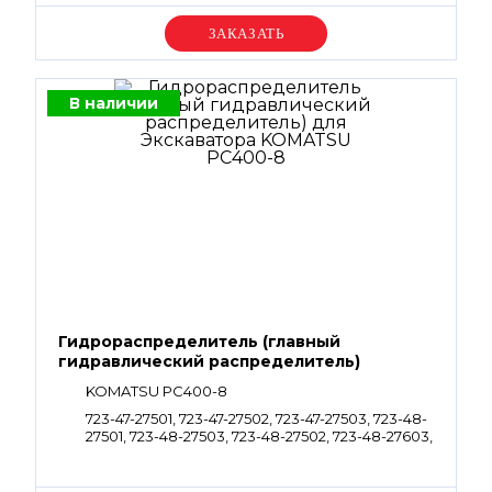
Уточняйте цену
В наличии
Гидрораспределитель (главный
гидравлический распределитель)
KOMATSU PC400-8
723-47-27501, 723-47-27502, 723-47-27503, 723-48-
27501, 723-48-27503, 723-48-27502, 723-48-27603,
723-48-27602, 723-48-27601, 723-48-27900, 723-
48-27903, 723-48-27902, 723-49-27501, 723-49-
27502, 723-49-27503