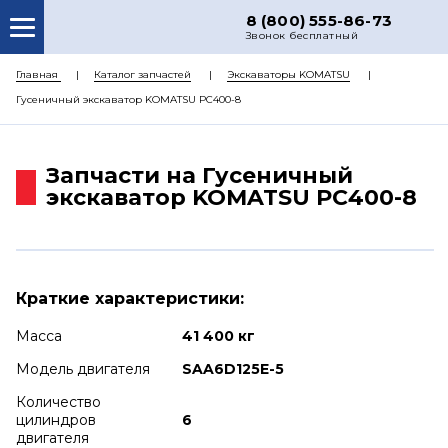
8 (800) 555-86-73
Звонок бесплатный
О НАС
Главная
Каталог запчастей
Экскаваторы KOMATSU
Гусеничный экскаватор KOMATSU PC400-8
КАТАЛОГ ЗАПЧАСТЕЙ
РЕМОНТ
Запчасти на Гусеничный
ДОСТАВКА
экскаватор KOMATSU PC400-8
ЦЕНЫ
КОНТАКТЫ
Краткие характеристики:
Масса
41 400 кг
Модель двигателя
SAA6D125E-5
Количество
цилиндров
6
двигателя