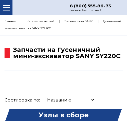
8 (800) 555-86-73
Звонок бесплатный
О НАС
Главная
Каталог запчастей
Экскаваторы SANY
Гусеничный
мини-экскаватор SANY SY220C
КАТАЛОГ ЗАПЧАСТЕЙ
РЕМОНТ
Запчасти на Гусеничный
ДОСТАВКА
мини-экскаватор SANY SY220C
ЦЕНЫ
КОНТАКТЫ
Сортировка по:
Узлы в сборе