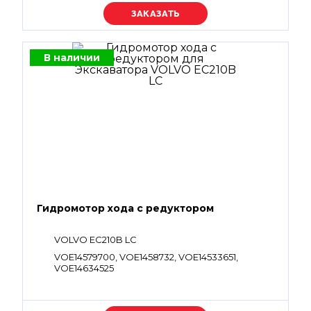
Уточняйте цену
В наличии
Гидромотор хода с редуктором
VOLVO EC210B LC
VOE14579700, VOE1458732, VOE14533651,
VOE14634525