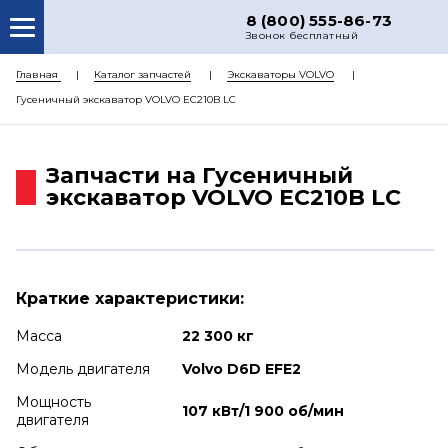
8 (800) 555-86-73
Звонок бесплатный
О НАС
Главная
Каталог запчастей
Экскаваторы VOLVO
Гусеничный экскаватор VOLVO EC210B LC
КАТАЛОГ ЗАПЧАСТЕЙ
РЕМОНТ
Запчасти на Гусеничный
ДОСТАВКА
экскаватор VOLVO EC210B LC
ЦЕНЫ
КОНТАКТЫ
Краткие характеристики:
Масса
22 300 кг
Модель двигателя
Volvo D6D EFE2
Мощность
107 кВт/1 900 об/мин
двигателя