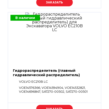
Уточняйте цену
В наличии
Гидрораспределитель (главный
гидравлический распределитель)
VOLVO EC210B LC
VOE14576366, VOE14594904, VOE14532821,
VOE14696847, SA7270-00502, SA7270-00501
Уточняйте цену