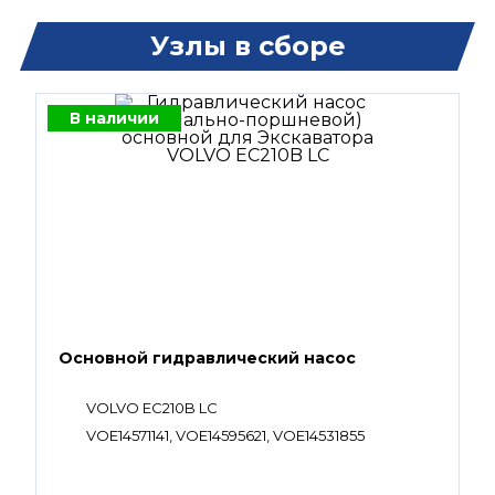
Узлы в сборе
В наличии
Основной гидравлический насос
VOLVO EC210B LC
VOE14571141, VOE14595621, VOE14531855