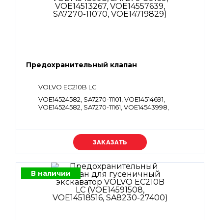
Предохранительный клапан
VOLVO EC210B LC
VOE14524582, SA7270-11101, VOE14514691,
VOE14524582, SA7270-11161, VOE14543998,
SA7270-30160, VOE14513267, VOE14557639,
SA7270-11070, VOE14719829
Уточняйте цену
В наличии