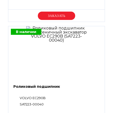
SA8230-25570, SA8230-33960, SA8240-14980,
VOE14529757, VOE14533603, VOE14562615,
VOE14562616, VOE983502, VOE983509,
VOE983530, VOE990582, VOE990596
Уточняйте цену
В наличии
Роликовый подшипник
VOLVO EC290B
SA7223-00040