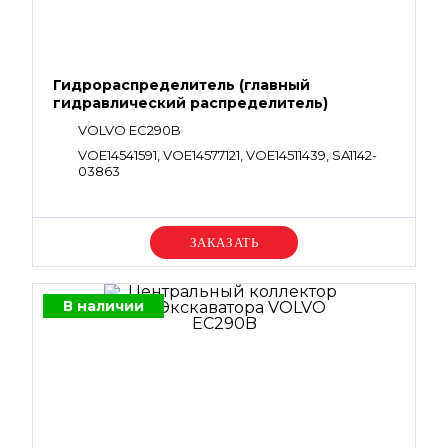
Гидрораспределитель (главный
гидравлический распределитель)
VOLVO EC290B
VOE14541591, VOE14577121, VOE14511439, SA1142-
03863
Уточняйте цену
В наличии