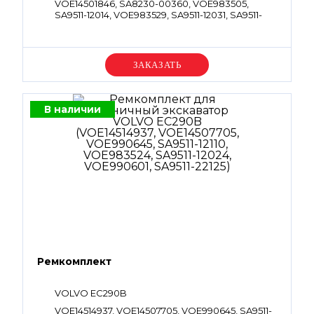
VOE14501846, SA8230-00360, VOE983505,
SA9511-12014, VOE983529, SA9511-12031, SA9511-
12034, VOE983497, SA9511-12010, VOE13949238,
SA9512-02222, VOE983527, SA9511-12029, SA8230-
00380, SA9512-02214, VOE983511, SA9511-12022,
SA8230-02110, VOE9900559, SA8230-00310,
Уточняйте цену
VOE983502, SA9511-12011, VOE983525, SA9511-
12026, SA8230-00400, SA9511-42912, VOE983507,
SA9511-12016, VOE983510, SA9511-12021,
VOE984778, SA8230-00180, VOE983509, SA9511-
В наличии
12020, VOE14625240, SA9566-10200, SA8230-
00170, SA9512-01011, VOE994123, SA8230-28240,
VOE14625244, SA9566-1010A, SA9511-1210A,
VOE983501, SA8230-00320, SA9512-02119,
VOE983503, SA9511-12012, VOE990557, SA9511-
12018, SA8230-02020, SA8230-00280, SA8230-
00290, SA9512-02014, SA8230-02040
Ремкомплект
VOLVO EC290B
VOE14514937, VOE14507705, VOE990645, SA9511-