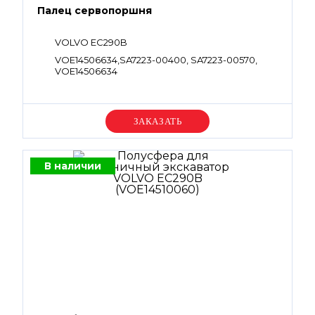
Палец сервопоршня
VOLVO EC290B
VOE14506634,SA7223-00400, SA7223-00570,
VOE14506634
Уточняйте цену
В наличии