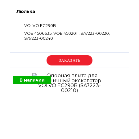
Люлька
VOLVO EC290B
VOE14506635, VOE14502011, SA7223-00220,
SA7223-00240
Уточняйте цену
В наличии