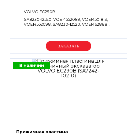
VOLVO EC290B
SA8230-12520, VOE14552089, VOE14501813,
VOE14552098, SA8230-12520, VOE14628881,
VOE14524582, VOE14543998, SA8230-12570,
SA7270-30160, VOE14528618, VOE14513691,
VOE14511623, VOE14719829
Уточняйте цену
В наличии
Прижимная пластина