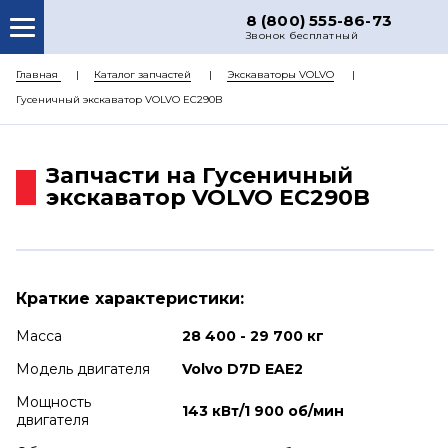
8 (800) 555-86-73
Звонок бесплатный
О НАС
Главная
Каталог запчастей
Экскаваторы VOLVO
Гусеничный экскаватор VOLVO EC290B
КАТАЛОГ ЗАПЧАСТЕЙ
РЕМОНТ
Запчасти на Гусеничный
ДОСТАВКА
экскаватор VOLVO EC290B
ЦЕНЫ
КОНТАКТЫ
Краткие характеристики:
Масса
28 400 - 29 700 кг
Модель двигателя
Volvo D7D EAE2
Мощность
143 кВт/1 900 об/мин
двигателя