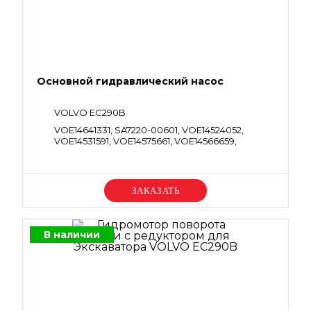
Основной гидравлический насос
VOLVO EC290B
VOE14641331, SA7220-00601, VOE14524052,
VOE14531591, VOE14575661, VOE14566659,
VOE14627291, SA1042-04752, SA1042-04751
Уточняйте цену
В наличии