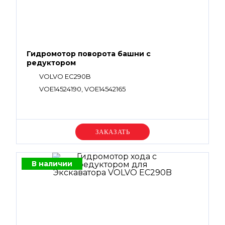
Гидромотор поворота башни с
редуктором
VOLVO EC290B
VOE14524190, VOE14542165
Уточняйте цену
В наличии