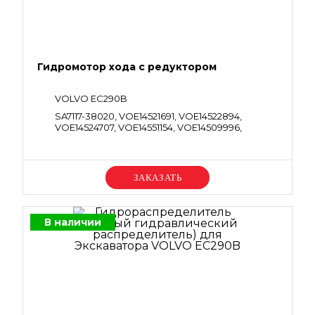
Гидромотор хода с редуктором
VOLVO EC290B
SA7117-38020, VOE14521691, VOE14522894,
VOE14524707, VOE14551154, VOE14509996,
VOE14521839, VOE14522919, VOE14528280,
VOE14592002, VOE14723004
Уточняйте цену
В наличии