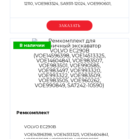
12110, VOE983524, SA9511-12024, VOE990601,
SA9511-22125
Уточняйте цену
В наличии
Ремкомплект
VOLVO EC290B
VOE14596398, VOE14513325, VOE14604841,