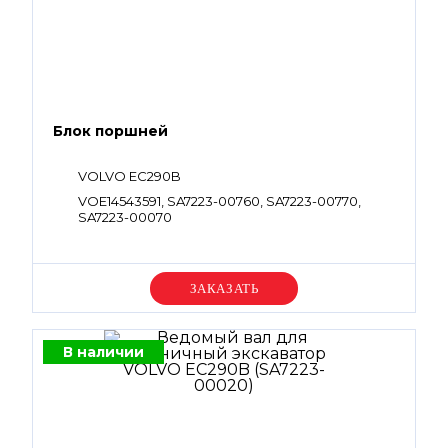
Блок поршней
VOLVO EC290B
VOE14543591, SA7223-00760, SA7223-00770,
SA7223-00070
Уточняйте цену
В наличии