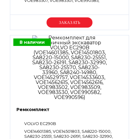
VOE983507, VOE983501, VOE990585,
VOE983497, VOE993320, VOE993322,
VOE983509, VOE983505, VOE960262,
VOE990849, SA7242-10590
Уточняйте цену
В наличии
Ремкомплект
VOLVO EC290B
VOE14601385, VOE14501803, SA8220-15000,
SA8230-25551, SA8230-26191, SA8230-32990,