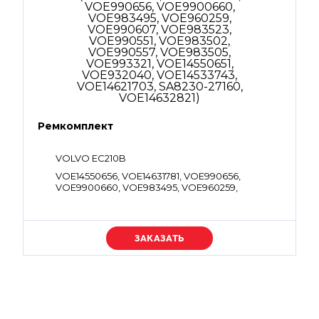
Ремкомплект
VOLVO EC210B
VOE14550656, VOE14631781, VOE990656,
VOE9900660, VOE983495, VOE960259,
VOE990607, VOE983523, VOE990551,
VOE983502, VOE990557, VOE983505,
VOE993321, VOE14550651, VOE932040,
VOE14533743, VOE14621703, SA8230-27160,
Уточняйте цену
VOE14632821