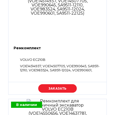
Ремкомплект
VOLVO EC210B
VOE14514937, VOE14507705, VOE990645, SA9511-
12110, VOE983524, SA9511-12024, VOE990601,
SA9511-22125
Уточняйте цену
В наличии