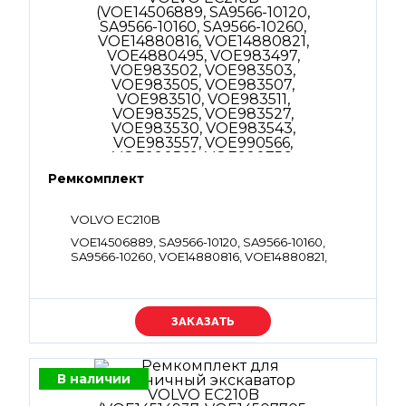
Ремкомплект
VOLVO EC210B
VOE14506889, SA9566-10120, SA9566-10160,
SA9566-10260, VOE14880816, VOE14880821,
VOE4880495, VOE983497, VOE983502,
VOE983503, VOE983505, VOE983507,
VOE983510, VOE983511, VOE983525, VOE983527,
VOE983530, VOE983543, VOE983557,
Уточняйте цену
VOE990566, VOE990569, VOE990756,
VOE993323, VOE932042
В наличии