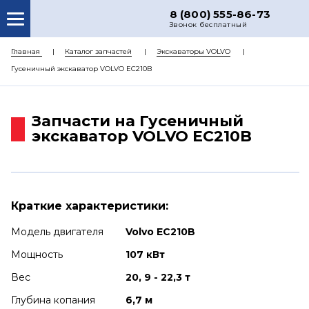
8 (800) 555-86-73
Звонок бесплатный
О НАС
Главная
Каталог запчастей
Экскаваторы VOLVO
Гусеничный экскаватор VOLVO EC210B
КАТАЛОГ ЗАПЧАСТЕЙ
РЕМОНТ
Запчасти на Гусеничный
ДОСТАВКА
экскаватор VOLVO EC210B
ЦЕНЫ
КОНТАКТЫ
Краткие характеристики:
Модель двигателя
Volvo EC210B
Мощность
107 кВт
Вес
20, 9 - 22,3 т
Глубина копания
6,7 м