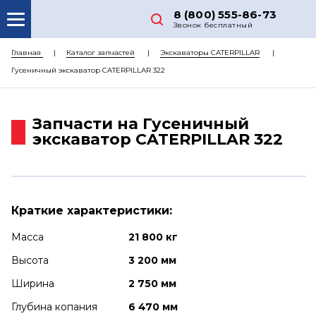
8 (800) 555-86-73
Звонок бесплатный
О НАС
Главная
Каталог запчастей
Экскаваторы CATERPILLAR
Гусеничный экскаватор CATERPILLAR 322
КАТАЛОГ ЗАПЧАСТЕЙ
РЕМОНТ
Запчасти на Гусеничный
ДОСТАВКА
экскаватор CATERPILLAR 322
ЦЕНЫ
КОНТАКТЫ
Краткие характеристики:
Масса
21 800 кг
Высота
3 200 мм
Ширина
2 750 мм
Глубина копания
6 470 мм