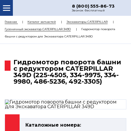
8 (800) 555-86-73
Звонок бесплатный
О НАС
Главная
Каталог запчастей
Экскаваторы CATERPILLAR
Гусеничный экскаватор CATERPILLAR 349D
Гидромотор поворота
КАТАЛОГ ЗАПЧАСТЕЙ
башни с редуктором для Экскаватора CATERPILLAR 349D
РЕМОНТ
ДОСТАВКА
Гидромотор поворота башни
ЦЕНЫ
с редуктором CATERPILLAR
349D (225-4505, 334-9975, 334-
КОНТАКТЫ
9980, 486-5236, 492-3305)
Каталожные номера: