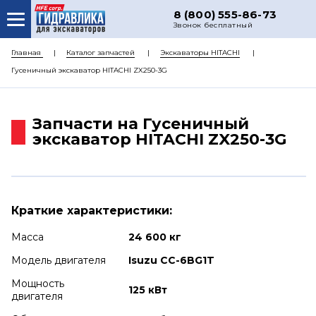
8 (800) 555-86-73
Звонок бесплатный
О НАС
Главная
Каталог запчастей
Экскаваторы HITACHI
Гусеничный экскаватор HITACHI ZX250-3G
КАТАЛОГ ЗАПЧАСТЕЙ
РЕМОНТ
Запчасти на Гусеничный
ДОСТАВКА
экскаватор HITACHI ZX250-3G
ЦЕНЫ
КОНТАКТЫ
Краткие характеристики:
Масса
24 600 кг
Модель двигателя
Isuzu CC-6BG1T
Мощность
125 кВт
двигателя