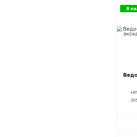
В н
Ведо
HI
20