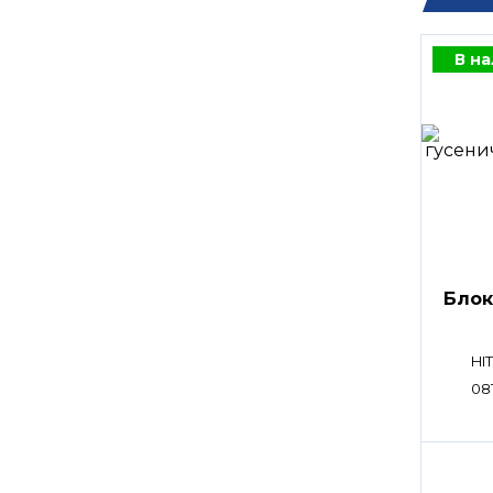
В н
Блок
HI
08