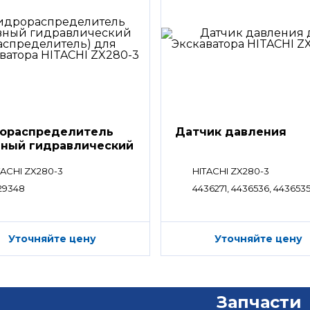
ораспределитель
Датчик давления
вный гидравлический
ределитель)
TACHI ZX280-3
HITACHI ZX280-3
29348
4436271, 4436536, 443653
Уточняйте цену
Уточняйте цену
Запчасти