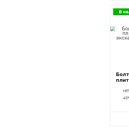
В н
Болт
пли
HI
417