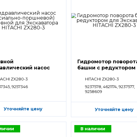
вной
Гидромотор поворот
авлический насос
башни с редуктором
TACHI ZX280-3
HITACHI ZX280-3
57345, 9257346
9237578, 4621174, 9237577,
9258609
Уточняйте цену
Уточняйте цену
аличии
В наличии