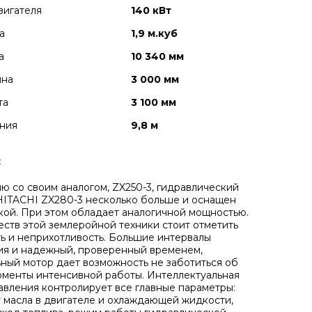
вигателя
140 кВт
а
1,9 м.куб
а
10 340 мм
ина
3 000 мм
та
3 100 мм
ния
9,8 м
:
ю со своим аналогом, ZX250-3, гидравлический
HITACHI ZX280-3 несколько больше и оснащен
кой. При этом обладает аналогичной мощностью.
ств этой землеройной техники стоит отметить
ь и неприхотливость. Большие интервалы
я и надежный, проверенный временем,
ный мотор дает возможность не заботиться об
оменты интенсивной работы. Интеллектуальная
авления контролирует все главные параметры:
 масла в двигателе и охлаждающей жидкости,