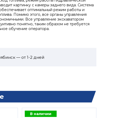
сход топлива, режим работы гидравлической
ыводит картинку с камеры заднего вида. Система
обеспечивает оптимальный режим работы и
плива. Помимо этого, все органы управления
ономичными. Все управление экскаватором
туитивно понятно, таким образом не требуется
ное обучение оператора.
ябинск — от 1-2 дней
е
В наличии