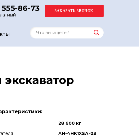
 555-86-73
платный
АКТЫ
 экскаватор
арактеристики:
28 600 кг
гателя
AH-4HK1XSA-03