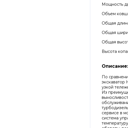
Мощность д
Объем ковш
Общая длин
Общая шир
Общая высо
Высота копа
Описание
По сравнени
экскаватор 
узкой тележ
Из преимуще
выносливост
обслуживани
турбодизель
сервисе в м
система упр
температуру