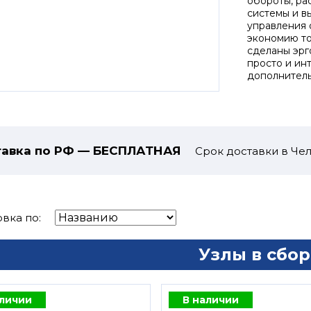
обороты, ра
системы и в
управления 
экономию то
сделаны эрг
просто и ин
дополнитель
авка по РФ — БЕСПЛАТНАЯ
Срок доставки в Чел
вка по:
Узлы в сбор
аличии
В наличии