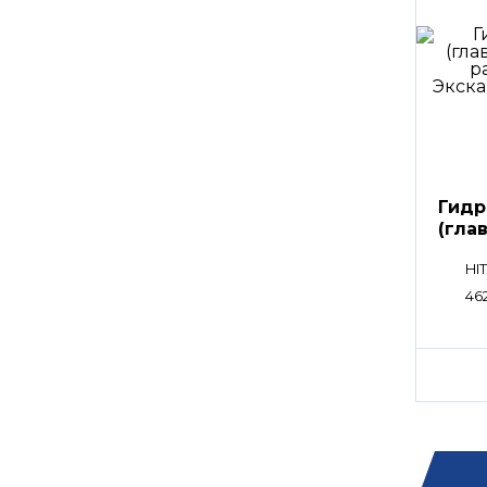
Гидр
(гла
расп
HI
46