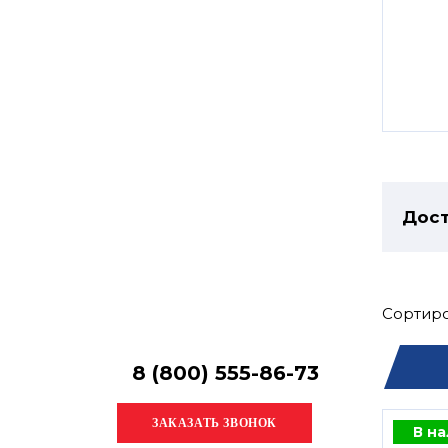
Остались
вопросы?
Получите консультацию
специалиста!
Дост
Сортиро
8 (800) 555-86-73
В н