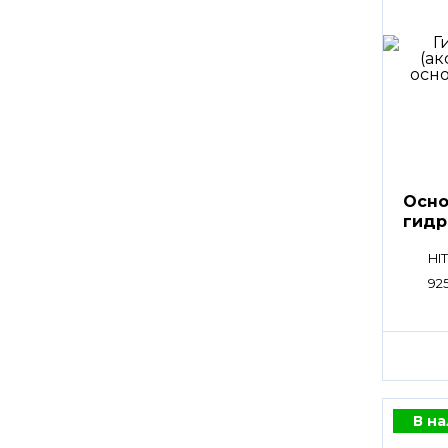
Осно
гидр
HPV
HI
92
В н