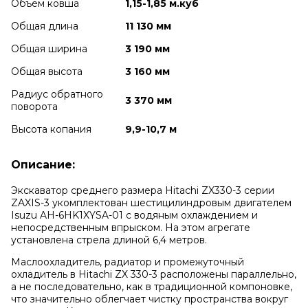
Объем ковша
1,15-1,85 м.куб
Общая длина
11 130 мм
Общая ширина
3 190 мм
Общая высота
3 160 мм
Радиус обратного
3 370 мм
поворота
Высота копания
9,9-10,7 м
Описание:
Экскаватор среднего размера Hitachi ZX330-3 серии
ZAXIS-3 укомплектован шестицилиндровым двигателем
Isuzu AH-6HK1XYSA-01 с водяным охлаждением и
непосредственным впрыском. На этом агрегате
установлена стрела длиной 6,4 метров.
Маслоохладитель, радиатор и промежуточный
охладитель в Hitachi ZX 330-3 расположены параллельно,
а не последовательно, как в традиционной компоновке,
что значительно облегчает чистку пространства вокруг