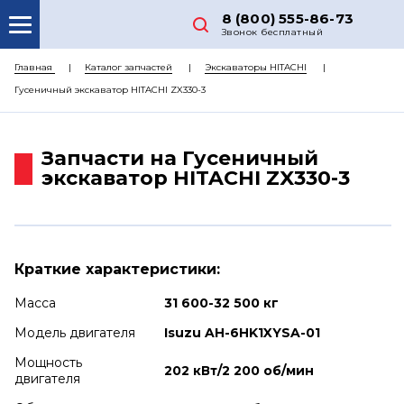
8 (800) 555-86-73
Звонок бесплатный
О НАС
Главная
Каталог запчастей
Экскаваторы HITACHI
Гусеничный экскаватор HITACHI ZX330-3
КАТАЛОГ ЗАПЧАСТЕЙ
РЕМОНТ
Запчасти на Гусеничный
ДОСТАВКА
экскаватор HITACHI ZX330-3
ЦЕНЫ
КОНТАКТЫ
Краткие характеристики:
Масса
31 600-32 500 кг
Модель двигателя
Isuzu AH-6HK1XYSA-01
Мощность
202 кВт/2 200 об/мин
двигателя