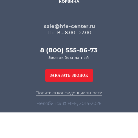
КОРЗИНА
sale@hfe-center.ru
Пн.-Вс. 8:00 - 22:00
8 (800) 555-86-73
Звонок бесплатный
Политика конфиденциальности
Челябинск © HFE, 2014-2026
Продолжая использовать наш сайт, вы даёте
согласие на обработку файлов cookie в целях
функционирования сайта и сбора статистики в
соответствии с
политикой конфиденциальности