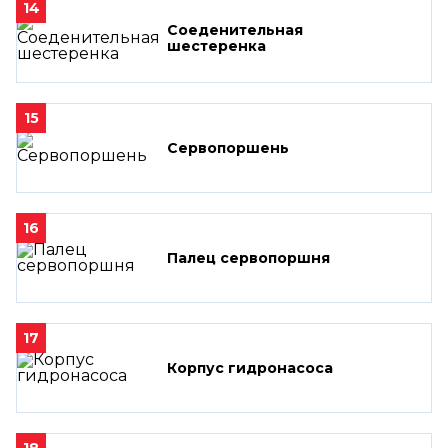
14
Соеденительная
шестеренка
15
Сервопоршень
16
Палец сервопоршня
17
Корпус гидронасоса
18