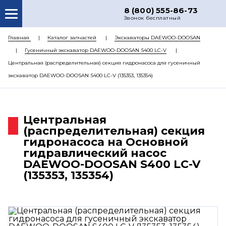
8 (800) 555-86-73
Звонок бесплатный
О НАС
Главная
Каталог запчастей
Экскаваторы DAEWOO-DOOSAN
Гусеничный экскаватор DAEWOO-DOOSAN S400 LC-V
КАТАЛОГ ЗАПЧАСТЕЙ
Центральная (распределительная) секция гидронасоса для гусеничный
РЕМОНТ
экскаватор DAEWOO-DOOSAN S400 LC-V (135353, 135354)
ДОСТАВКА
ЦЕНЫ
Центральная
(распределительная) секция
КОНТАКТЫ
гидронасоса на Основной
гидравлический насос
DAEWOO-DOOSAN S400 LC-V
(135353, 135354)